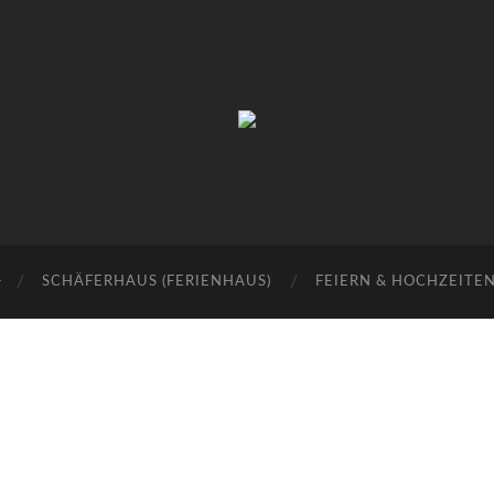
Historische
Schäferei
SCHÄFERHAUS (FERIENHAUS)
FEIERN & HOCHZEITE