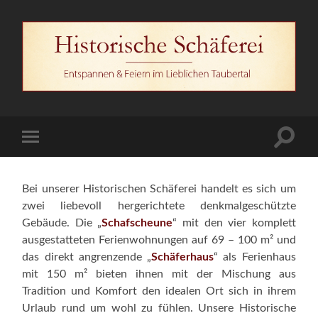
Historische
Schäferei
Suchfe
Mobile-
ein-/a
Menü
ein-/ausblenden
Bei unserer Historischen Schäferei handelt es sich um
zwei liebevoll hergerichtete denkmalgeschützte
Gebäude. Die „
Schafscheune
“ mit den vier komplett
ausgestatteten Ferienwohnungen auf 69 – 100 m² und
das direkt angrenzende „
Schäferhaus
“ als Ferienhaus
mit 150 m² bieten ihnen mit der Mischung aus
Tradition und Komfort den idealen Ort sich in ihrem
Urlaub rund um wohl zu fühlen. Unsere Historische